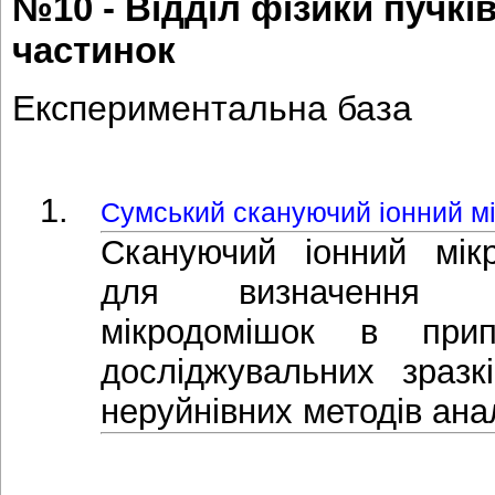
№10 - Відділ фізики пучкі
частинок
Експериментальна база
Сумський скануючий іонний м
Cкануючий іонний мік
для визначення к
мікродомішок в прип
досліджувальних зразк
неруйнівних методів анал