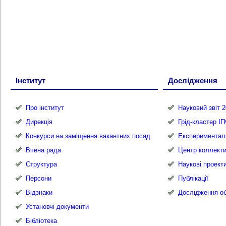
Інститут
Дослідження
Про інститут
Науковий звіт 2
Дирекція
Грід-кластер І
Конкурси на заміщення вакантних посад
Експериментал
Вчена рада
Центр коллекти
Структура
Наукові проект
Персони
Публікації
Відзнаки
Дослідження об
Установчі документи
Бібліотека