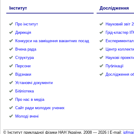
Інститут
Дослідження
Про інститут
Науковий звіт 2
Дирекція
Грід-кластер І
Конкурси на заміщення вакантних посад
Експериментал
Вчена рада
Центр коллекти
Структура
Наукові проект
Персони
Публікації
Відзнаки
Дослідження об
Установчі документи
Бібліотека
Про нас в медіа
Сайт ради молодих учених
Молоді вчені
© Інститут прикладної фізики НАН України, 2008 — 2026 |
E-mail:
ipfma