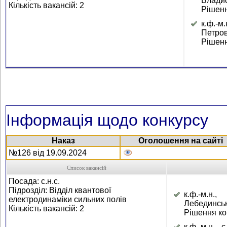
Влади
Кількість вакансій: 2
Рішенн
к.ф.-
Петро
Рішенн
Інформація щодо конкурсу
Наказ
Оголошення на сайті
№126 від 19.09.2024
Список вакансій
Посада: с.н.с.
Підрозділ: Відділ квантової
к.ф.-м.н.
електродинаміки сильних полів
Лебединськ
Кількість вакансій: 2
Рішення кон
к.ф.-м.н.,