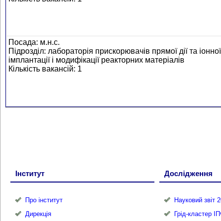
Посада: м.н.с.
Підрозділ: лабораторія прискорювачів прямої дії та іонної
імплантації і модифікації реакторних матеріалів
Кількість вакансій: 1
Інститут
Дослідження
Про інститут
Науковий звіт 2
Дирекція
Грід-кластер І