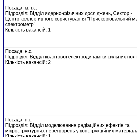
Посада: м.н.с.
Підрозділ: Відділ ядерно-фізичних досліджень, Сектор -
Центр коллективного користування "Прискорювальний м
спектрометр"
Кількість вакансій: 1
Посада: н.с.
Підрозділ: Відділ квантової електродинаміки сильних пол
Кількість вакансій: 2
Посада: н.с.
Підрозділ: Відділ моделювання радіаційних ефектів та
мікроструктурних перетворень у конструкційних матеріал
Кількість вакансій: 1