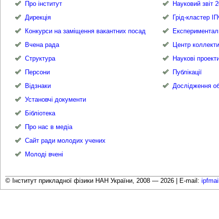
Про інститут
Науковий звіт 2
Дирекція
Грід-кластер І
Конкурси на заміщення вакантних посад
Експериментал
Вчена рада
Центр коллекти
Структура
Наукові проект
Персони
Публікації
Відзнаки
Дослідження об
Установчі документи
Бібліотека
Про нас в медіа
Сайт ради молодих учених
Молоді вчені
© Інститут прикладної фізики НАН України, 2008 — 2026 |
E-mail:
ipfma