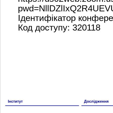
pwd=NllDZlIxQ2R4UEV
Ідентифікатор конферен
Код доступу: 320118
Інститут
Дослідження