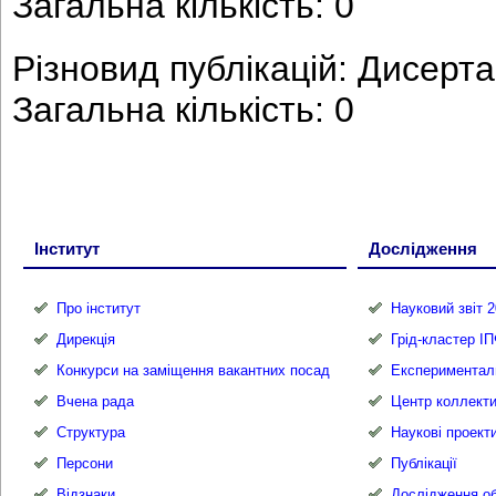
Загальна кількість: 0
Різновид публікацій: Дисерта
Загальна кількість: 0
Інститут
Дослідження
Про інститут
Науковий звіт 2
Дирекція
Грід-кластер І
Конкурси на заміщення вакантних посад
Експериментал
Вчена рада
Центр коллекти
Структура
Наукові проект
Персони
Публікації
Відзнаки
Дослідження об