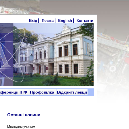
|
|
|
Вхід
Пошта
English
Контакти
нференції ІПФ
Профспілка
Відкриті лекції
Останні новини
Молодим ученим