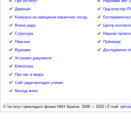
Про інститут
Науковий звіт 2
Дирекція
Грід-кластер І
Конкурси на заміщення вакантних посад
Експериментал
Вчена рада
Центр коллекти
Структура
Наукові проект
Персони
Публікації
Відзнаки
Дослідження об
Установчі документи
Бібліотека
Про нас в медіа
Сайт ради молодих учених
Молоді вчені
© Інститут прикладної фізики НАН України, 2008 — 2026 |
E-mail:
ipfma