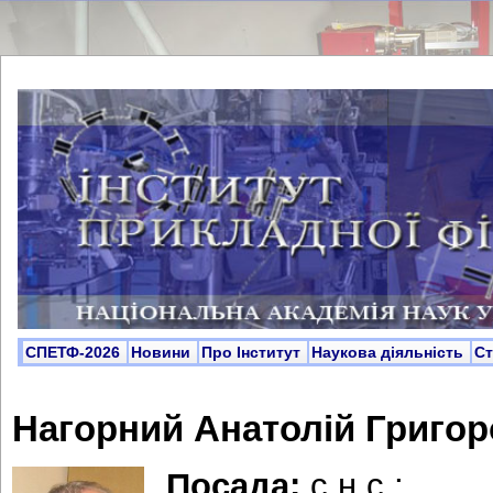
СПЕТФ-2026
Новини
Про Інститут
Наукова діяльність
С
Нагорний Анатолій Григо
Посада:
с.н.с.;