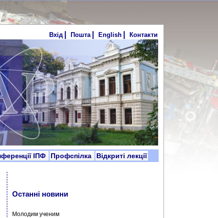
|
|
|
Вхід
Пошта
English
Контакти
нференції ІПФ
Профспілка
Відкриті лекції
Останні новини
Молодим ученим