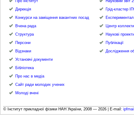
Про інститут
Науковий звіт 2
Дирекція
Грід-кластер І
Конкурси на заміщення вакантних посад
Експериментал
Вчена рада
Центр коллекти
Структура
Наукові проект
Персони
Публікації
Відзнаки
Дослідження об
Установчі документи
Бібліотека
Про нас в медіа
Сайт ради молодих учених
Молоді вчені
© Інститут прикладної фізики НАН України, 2008 — 2026 |
E-mail:
ipfma