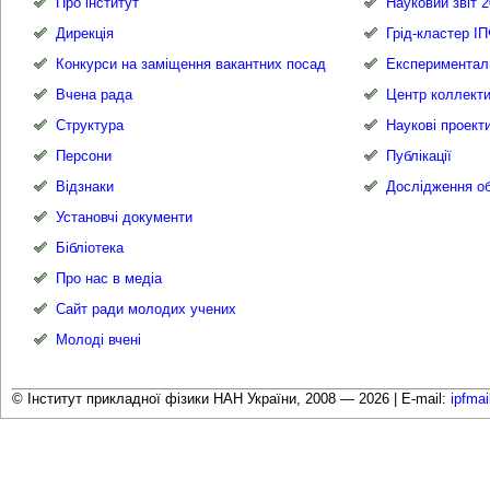
Про інститут
Науковий звіт 2
Дирекція
Грід-кластер І
Конкурси на заміщення вакантних посад
Експериментал
Вчена рада
Центр коллекти
Структура
Наукові проект
Персони
Публікації
Відзнаки
Дослідження об
Установчі документи
Бібліотека
Про нас в медіа
Сайт ради молодих учених
Молоді вчені
© Інститут прикладної фізики НАН України, 2008 — 2026 |
E-mail:
ipfma