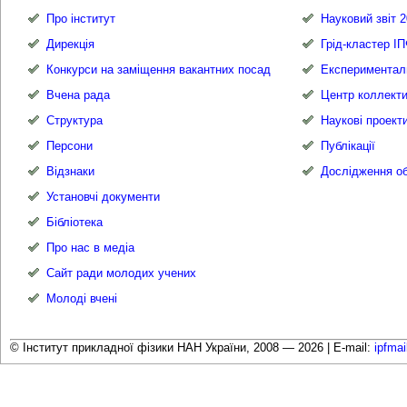
Про інститут
Науковий звіт 2
Дирекція
Грід-кластер І
Конкурси на заміщення вакантних посад
Експериментал
Вчена рада
Центр коллекти
Структура
Наукові проект
Персони
Публікації
Відзнаки
Дослідження об
Установчі документи
Бібліотека
Про нас в медіа
Сайт ради молодих учених
Молоді вчені
© Інститут прикладної фізики НАН України, 2008 — 2026 |
E-mail:
ipfma