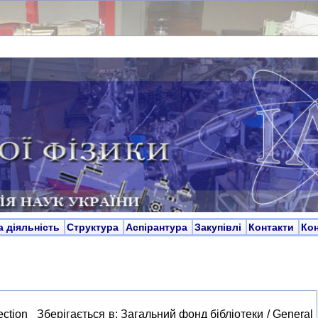
а діяльність
Структура
Аспірантура
Закупівлі
Контакти
Ко
ection Зберігається в: Загальний фонд бібліотеки / General