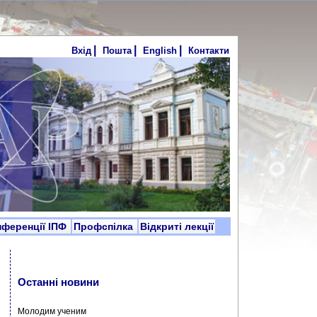
|
|
|
Вхід
Пошта
English
Контакти
нференції ІПФ
Профспілка
Відкриті лекції
Останні новини
Молодим ученим