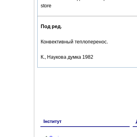
store
Под ред.
Конвективный теплоперенос.
К., Наукова думка 1982
Інститут