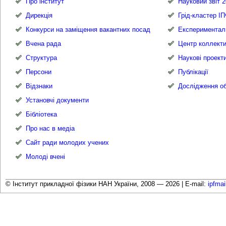
Про інститут
Науковий звіт 2
Дирекція
Грід-кластер І
Конкурси на заміщення вакантних посад
Експериментал
Вчена рада
Центр коллекти
Структура
Наукові проект
Персони
Публікації
Відзнаки
Дослідження об
Установчі документи
Бібліотека
Про нас в медіа
Сайт ради молодих учених
Молоді вчені
© Інститут прикладної фізики НАН України, 2008 — 2026 |
E-mail:
ipfma