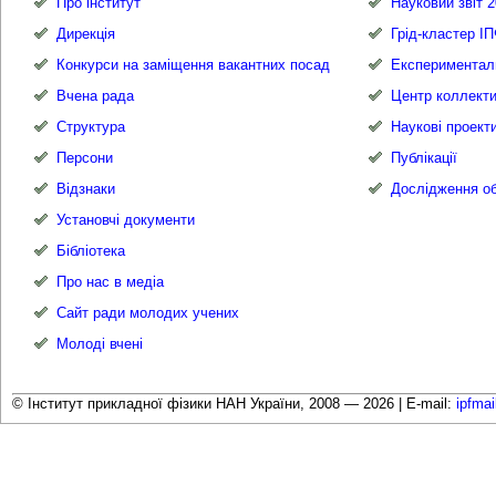
Про інститут
Науковий звіт 2
Дирекція
Грід-кластер І
Конкурси на заміщення вакантних посад
Експериментал
Вчена рада
Центр коллекти
Структура
Наукові проект
Персони
Публікації
Відзнаки
Дослідження об
Установчі документи
Бібліотека
Про нас в медіа
Сайт ради молодих учених
Молоді вчені
© Інститут прикладної фізики НАН України, 2008 — 2026 |
E-mail:
ipfma