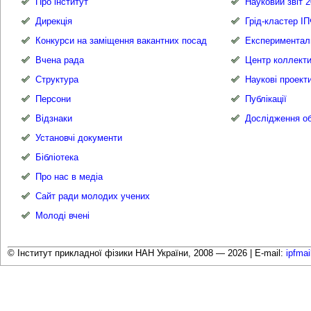
Про інститут
Науковий звіт 2
Дирекція
Грід-кластер І
Конкурси на заміщення вакантних посад
Експериментал
Вчена рада
Центр коллекти
Структура
Наукові проект
Персони
Публікації
Відзнаки
Дослідження об
Установчі документи
Бібліотека
Про нас в медіа
Сайт ради молодих учених
Молоді вчені
© Інститут прикладної фізики НАН України, 2008 — 2026 |
E-mail:
ipfma