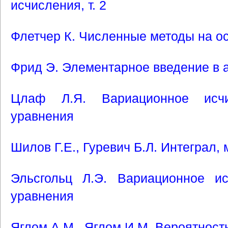
исчисления, т. 2
Флетчер К. Численные методы на о
Фрид Э. Элементарное введение в 
Цлаф Л.Я. Вариационное исчи
уравнения
Шилов Г.Е., Гуревич Б.Л. Интеграл,
Эльсгольц Л.Э. Вариационное и
уравнения
Яглом А.М., Яглом И.М. Вероятнос