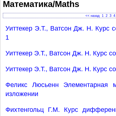
Математика/Maths
<< назад
1
2
3
4
Уиттекер Э.Т., Ватсон Дж. Н. Курс 
1
Уиттекер Э.Т., Ватсон Дж. Н. Курс с
Уиттекер Э.Т., Ватсон Дж. Н. Курс с
Феликс Люсьенн Элементарная м
изложении
Фихтенгольц Г.М. Курс дифферен