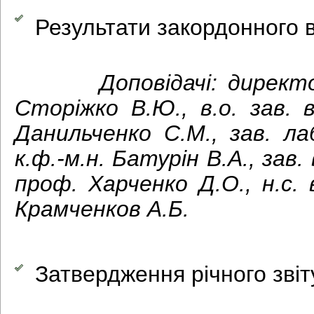
Результати закордонного
Доповідачі: директ
Сторіжко В.Ю., в.о. зав. 
Данильченко С.М., зав. л
к.ф.-м.н. Батурін В.А., зав.
проф. Харченко Д.О., н.с. 
Крамченков А.Б.
З
атвердження річного звіт