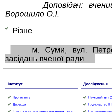
Доповідач: вчений се
Ворошило О.І.
Різне
м. Суми, вул. Петроп
засідань вченої ради
Інститут
Дослідження
Про інститут
Науковий звіт 2
Дирекція
Грід-кластер І
Конкурси на заміщення вакантних посад
Експериментал