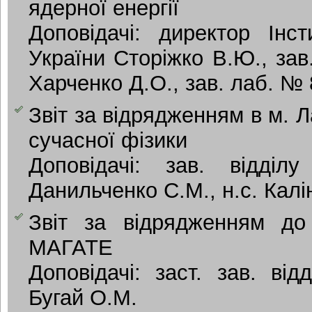
ядерної енергії
Доповідачі: директор Інс
України Сторіжко В.Ю., зав
Харченко Д.О., зав. лаб. № 8
Звіт за відрядженням в м. 
сучасної фізики
Доповідачі: зав. відді
Данильченко С.М., н.с. Калі
Звіт за відрядженням до 
МАГАТЕ
Доповідачі: заст. зав. ві
Бугай О.М.