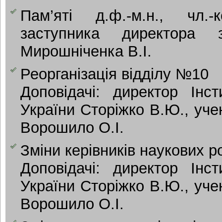
Пам’яті д.ф.-м.н., чл.
заступника директора 
Мирошніченка В.І.
Реорганізація відділу №10
Доповідачі: директор Інс
України Сторіжко В.Ю., уче
Ворошило О.І.
Зміни керівників наукових р
Доповідачі: директор Інс
України Сторіжко В.Ю., уче
Ворошило О.І.